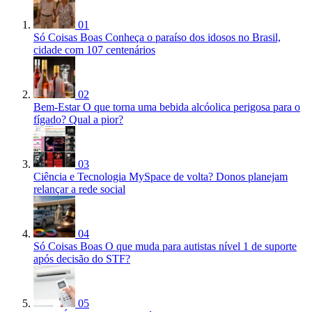
01
Só Coisas Boas
Conheça o paraíso dos idosos no Brasil,
cidade com 107 centenários
02
Bem-Estar
O que torna uma bebida alcóolica perigosa para o
fígado? Qual a pior?
03
Ciência e Tecnologia
MySpace de volta? Donos planejam
relançar a rede social
04
Só Coisas Boas
O que muda para autistas nível 1 de suporte
após decisão do STF?
05