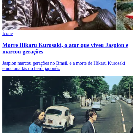
Ícone
Morre Hikaru Kurosaki, o ator que viveu Jaspion e
marcou gerações
Jaspion marcou gerações no Brasil, e a morte de Hikaru Kurosaki
emociona fãs do herói japonês.