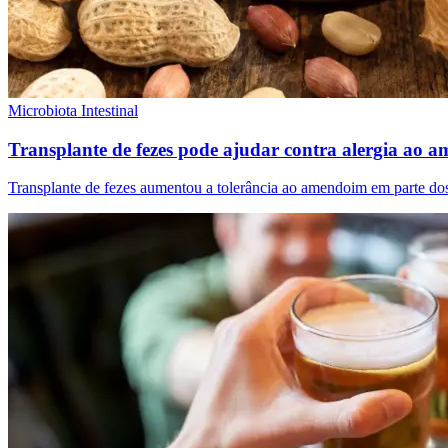
Microbiota Intestinal
Transplante de fezes pode ajudar contra alergia ao 
Transplante de fezes aumentou a tolerância ao amendoim em parte dos 