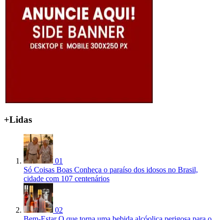
+Lidas
01
Só Coisas Boas
Conheça o paraíso dos idosos no Brasil,
cidade com 107 centenários
02
Bem-Estar
O que torna uma bebida alcóolica perigosa para o