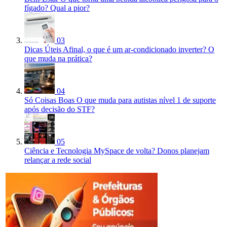
fígado? Qual a pior?
03
Dicas Úteis
Afinal, o que é um ar-condicionado inverter? O
que muda na prática?
04
Só Coisas Boas
O que muda para autistas nível 1 de suporte
após decisão do STF?
05
Ciência e Tecnologia
MySpace de volta? Donos planejam
relançar a rede social