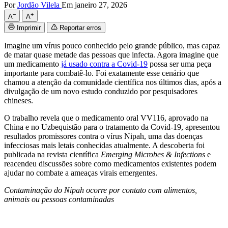
Por
Jordão Vilela
Em janeiro 27, 2026
−
+
A
A
Imprimir
Reportar erros
Imagine um vírus pouco conhecido pelo grande público, mas capaz
de matar quase metade das pessoas que infecta. Agora imagine que
um medicamento
já usado contra a Covid-19
possa ser uma peça
importante para combatê-lo. Foi exatamente esse cenário que
chamou a atenção da comunidade científica nos últimos dias, após a
divulgação de um novo estudo conduzido por pesquisadores
chineses.
O trabalho revela que o medicamento oral VV116, aprovado na
China e no Uzbequistão para o tratamento da Covid-19, apresentou
resultados promissores contra o vírus Nipah, uma das doenças
infecciosas mais letais conhecidas atualmente. A descoberta foi
publicada na revista científica
Emerging Microbes & Infections
e
reacendeu discussões sobre como medicamentos existentes podem
ajudar no combate a ameaças virais emergentes.
Contaminação do Nipah ocorre por contato com alimentos,
animais ou pessoas contaminadas