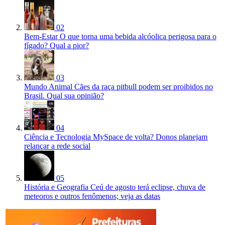
02
Bem-Estar
O que torna uma bebida alcóolica perigosa para o
fígado? Qual a pior?
03
Mundo Animal
Cães da raça pitbull podem ser proibidos no
Brasil. Qual sua opinião?
04
Ciência e Tecnologia
MySpace de volta? Donos planejam
relançar a rede social
05
História e Geografia
Ceú de agosto terá eclipse, chuva de
meteoros e outros fenômenos; veja as datas