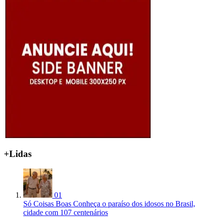
+Lidas
01
Só Coisas Boas
Conheça o paraíso dos idosos no Brasil,
cidade com 107 centenários