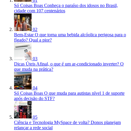
01
Só Coisas Boas
Conheça o paraíso dos idosos no Brasil,
cidade com 107 centenários
02
Bem-Estar
O que torna uma bebida alcóolica perigosa para o
fígado? Qual a pior?
03
Dicas Úteis
Afinal, o que é um ar-condicionado inverter? O
que muda na prática?
04
Só Coisas Boas
O que muda para autistas nível 1 de suporte
após decisão do STF?
05
Ciência e Tecnologia
MySpace de volta? Donos planejam
relançar a rede social