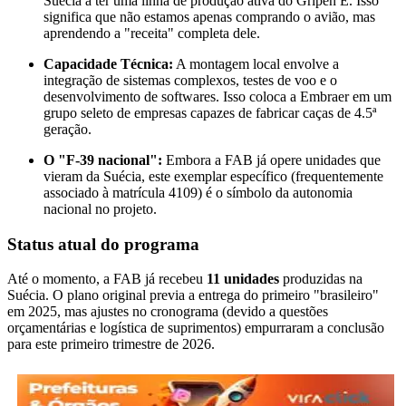
Suécia a ter uma linha de produção ativa do Gripen E. Isso
significa que não estamos apenas comprando o avião, mas
aprendendo a "receita" completa dele.
Capacidade Técnica:
A montagem local envolve a
integração de sistemas complexos, testes de voo e o
desenvolvimento de softwares. Isso coloca a Embraer em um
grupo seleto de empresas capazes de fabricar caças de 4.5ª
geração.
O "F-39 nacional":
Embora a FAB já opere unidades que
vieram da Suécia, este exemplar específico (frequentemente
associado à matrícula 4109) é o símbolo da autonomia
nacional no projeto.
Status atual do programa
Até o momento, a FAB já recebeu
11 unidades
produzidas na
Suécia. O plano original previa a entrega do primeiro "brasileiro"
em 2025, mas ajustes no cronograma (devido a questões
orçamentárias e logística de suprimentos) empurraram a conclusão
para este primeiro trimestre de 2026.