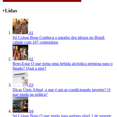
+Lidas
01
Só Coisas Boas
Conheça o paraíso dos idosos no Brasil,
cidade com 107 centenários
02
Bem-Estar
O que torna uma bebida alcóolica perigosa para o
fígado? Qual a pior?
03
Dicas Úteis
Afinal, o que é um ar-condicionado inverter? O
que muda na prática?
04
Só Coisas Boas
O que muda para autistas nível 1 de suporte