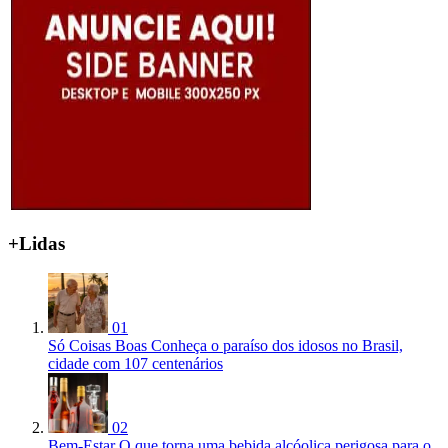
+Lidas
01
Só Coisas Boas
Conheça o paraíso dos idosos no Brasil,
cidade com 107 centenários
02
Bem-Estar
O que torna uma bebida alcóolica perigosa para o