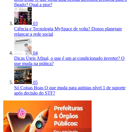
fígado? Qual a pior?
03
Ciência e Tecnologia
MySpace de volta? Donos planejam
relançar a rede social
04
Dicas Úteis
Afinal, o que é um ar-condicionado inverter? O
que muda na prática?
05
Só Coisas Boas
O que muda para autistas nível 1 de suporte
após decisão do STF?