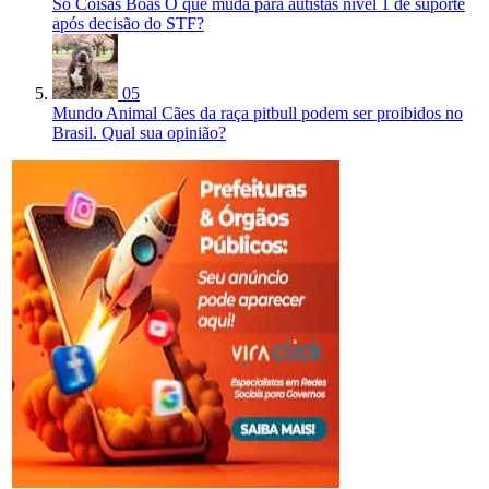
Só Coisas Boas
O que muda para autistas nível 1 de suporte
após decisão do STF?
05
Mundo Animal
Cães da raça pitbull podem ser proibidos no
Brasil. Qual sua opinião?