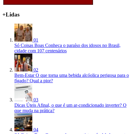
+Lidas
01
Só Coisas Boas
Conheça o paraíso dos idosos no Brasil,
cidade com 107 centenários
02
Bem-Estar
O que torna uma bebida alcóolica perigosa para o
fígado? Qual a pior?
03
Dicas Úteis
Afinal, o que é um ar-condicionado inverter? O
que muda na prática?
04