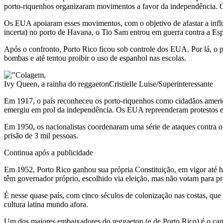
porto-riquenhos organizaram movimentos a favor da independência. 
Os EUA apoiaram esses movimentos, com o objetivo de afastar a influ
incerta) no porto de Havana, o Tio Sam entrou em guerra contra a E
Após o confronto, Porto Rico ficou sob controle dos EUA. Por lá, o pa
bombas e até tentou proibir o uso de espanhol nas escolas.
Ivy Queen, a rainha do reggaetonCristielle Luise/Superinteressante
Em 1917, o país reconheceu os porto-riquenhos como cidadãos ameri
emergiu em prol da independência. Os EUA repreenderam protestos e 
Em 1950, os nacionalistas coordenaram uma série de ataques contra o
prisão de 3 mil pessoas.
Continua após a publicidade
Em 1952, Porto Rico ganhou sua própria Constituição, em vigor até ho
têm governador próprio, escolhido via eleição, mas não votam para pr
É nesse quase país, com cinco séculos de colonização nas costas, que
cultura latina mundo afora.
Um dos maiores embaixadores do reggaeton (e de Porto Rico) é o can