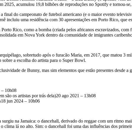
em 2025, acumulou 19,8 bilhões de reproduções no Spotify e tornou-se,
 final do campeonato de futebol americano (e o maior evento televisiv
ê incluiu uma residência com 30 apresentações em Porto Rico, que es
 Porto Rico, como a bomba (criada pelos africanos escravizados, com fo
consolidada em Nova York dentro da comunidade de imigrantes caribenho
arquipélago, sobretudo após o furacão Maria, em 2017, que matou 3 mil
 sobre a escolha do artista para o Super Bowl.
clusividade de Bunny, mas sim elementos que estão presentes desde a 
4 – 10h08
em são os artistas por trás dela)20 ago 2021 – 13h08
as18 jun 2024 – 10h06
 surgiu na Jamaica: o dancehall, derivado do reggae com um ritmo mais
r o clima lá no alto. Sim: o dancehall foi uma das influências dos pri