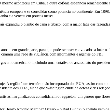
O mesmo aconteceu em Cuba, a outra colônia espanhola remanescente n
ência europeia e se consolidar como potência no continente. Em 1898,
spanha e a venceu em poucos meses.
ís expandiu o plantio de cana e tabaco, com a maior fatia das fazendas 
canos – em grande parte, para que pudessem ser convocados a lutar n
criaram uma rede de vigilância com informantes e agentes do FBI.
 governo americano, incluindo uma tentativa de assassinato do preside
je. A região é um território não incorporado dos EUA, assim como outr
esidente dos EUA, ainda que Washington cuide da defesa e das relações 
 artistas marginalizados consolidaram o reggaeton, um gênero que flore
tor Benito Antonio Martinez Ocasio – o Bad Bunny (o apelido vem de um