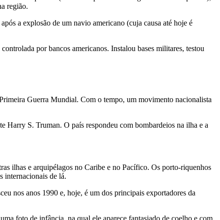
a região.
 após a explosão de um navio americano (cuja causa até hoje é
controlada por bancos americanos. Instalou bases militares, testou
a Primeira Guerra Mundial. Com o tempo, um movimento nacionalista
nte Harry S. Truman. O país respondeu com bombardeios na ilha e a
as ilhas e arquipélagos no Caribe e no Pacífico. Os porto-riquenhos
internacionais de lá.
sceu nos anos 1990 e, hoje, é um dos principais exportadores da
a foto de infância, na qual ele aparece fantasiado de coelho e com