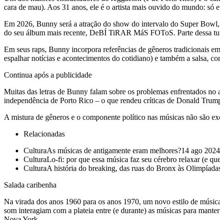
cara de mau). Aos 31 anos, ele é o artista mais ouvido do mundo: só 
Em 2026, Bunny será a atração do show do intervalo do Super Bowl, a
do seu álbum mais recente, DeBÍ TiRAR MáS FOToS. Parte dessa turn
Em seus raps, Bunny incorpora referências de gêneros tradicionais em
espalhar notícias e acontecimentos do cotidiano) e também a salsa, 
Continua após a publicidade
Muitas das letras de Bunny falam sobre os problemas enfrentados no 
independência de Porto Rico – o que rendeu críticas de Donald Trump
A mistura de gêneros e o componente político nas músicas não são ex
Relacionadas
CulturaAs músicas de antigamente eram melhores?14 ago 202
CulturaLo-fi: por que essa música faz seu cérebro relaxar (e qu
CulturaA história do breaking, das ruas do Bronx às Olimpíad
Salada caribenha
Na virada dos anos 1960 para os anos 1970, um novo estilo de música
som interagiam com a plateia entre (e durante) as músicas para mante
Nova York.