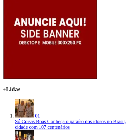
+Lidas
01
Só Coisas Boas
Conheça o paraíso dos idosos no Brasil,
cidade com 107 centenários