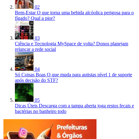
02
Bem-Estar
O que torna uma bebida alcóolica perigosa para o
fígado? Qual a pior?
03
Ciência e Tecnologia
MySpace de volta? Donos planejam
relançar a rede social
04
Só Coisas Boas
O que muda para autistas nível 1 de suporte
após decisão do STF?
05
Dicas Úteis
Descarga com a tampa aberta joga restos fecais e
bactérias no banheiro todo