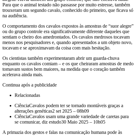
Para que o animal testado não passasse por muito estresse, também
trouxeram um segundo cavalo, conhecido do primeiro, que ficava só
na audiência.
O comportamento dos cavalos expostos às amostras de “suor alegre”
ou do grupo controle era significativamente diferente daqueles que
sentiam o cheiro dos amedrontados. Os cavalos medrosos tocavam
menos nos pesquisadores e, quando apresentados a um objeto novo,
tocavam e se aproximavam da coisa com mais hesitação.
Os cientistas também experimentaram abrir um guarda-chuva
enquanto os cavalos comiam – e os que cheiraram amostras de medo
tomavam sustos bem maiores, na medida que o coração também
acelerava ainda mais.
Continua após a publicidade
Relacionadas
CiênciaCavalos podem ter se tornado montáveis graças a
alterações genéticas2 set 2025 – 08h09
CiênciaCavalos usam uma grande variedade de caretas para
se comunicar, diz estudo30 Maio 2025 – 10h05
A primazia dos gestos e falas na comunicação humana pode às