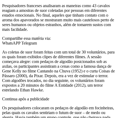
Pesquisadores franceses analisaram as maneiras como 43 cavalos
reagiam a amostras de suor coletadas por pessoas em diferentes
estados emocionais. No final, aqueles que tinham contato com o
aroma dos apavorados se mostraram muito mais cautelosos perto de
seres humanos ou objetos estranhos, além de tomarem sustos com
mais facilidade.
Compartilhe essa matéria via:
WhatsAPP Telegram
As coletas de suor foram feitas com um total de 30 voluntários, para
os quais foram exibidos clipes de diferentes filmes. A sessão
começava alegre: com pedaços de algodão posicionados sob as
axilas, os participantes assistiram a cenas como a famosa dança de
Gene Kelly no filme Cantando na Chuva (1952) e o curta Coisas de
Pássaro (2000), da Pixar. Depois, era a vez de estimular o terror.
Com algodões trocados, no dia seguinte, os voluntários foram
expostos a 20 minutos do filme A Entidade (2012), um terror
estrelando Ethan Hawke.
Continua após a publicidade
Os pesquisadores colocaram os pedaços de algodão em focinheiras,
pelas quais os cavalos sentiriam o futum de suor – de medo ou
alegria. Havia também um grupo controle, que não cheirava nada.