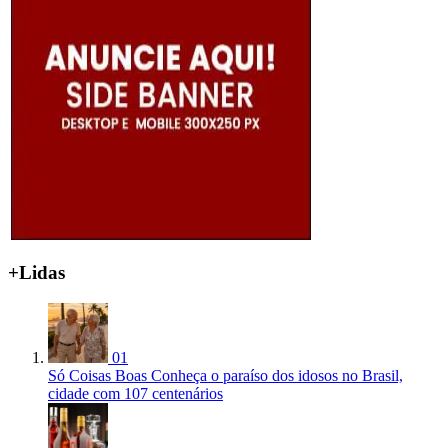
+Lidas
01
Só Coisas Boas
Conheça o paraíso dos idosos no Brasil,
cidade com 107 centenários