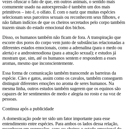
vezes ofuscar o fato de que, em outros animais, o sentido mais
comumente usado na autoexpressão é também um dos mais
primitivos – isto é, o olfato. É com o nariz que muitas espécies
selecionam seus parceiros sexuais ou reconhecem seus filhotes, e
não faltam indícios de que os cheiros secretados pelo corpo também
trazem sinais do estado emocional dos bichos.
Disso, os humanos também não ficam de fora. A transpiração que
escorre dos poros do corpo vem junto de substâncias relacionadas a
diferentes estados emocionais, como a adrenalina (para o medo ou
alerta) e a androstenodiona (para a atração sexual); e estudos já
mostram que, sim, até os humanos sentem e respondem a esses
aromas, mesmo que inconscientemente.
Essa forma de comunicação também transcende as barreiras da
espécie. Cães e gatos, assim como os cavalos, também conseguem
distinguir diferentes emoções no aroma de seres humanos. Na
mesma linha, outros estudos também sugerem que os equinos são
capazes de ler sentimentos de medo e alegria no rosto e na voz de
pessoas.
Continua após a publicidade
A domesticação pode ter sido um fator importante para esse
entendimento entre espécies. Para ambos os lados dessa relação,
reconhecer em expressões, sons ou cheiros o estado emocional do