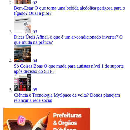
02
Bem-Estar
O que torna uma bebida alcóolica perigosa para o
fígado? Qual a pior?
03
Dicas Úteis
Afinal, o que é um ar-condicionado inverter? O
que muda na prática?
04
Só Coisas Boas
O que muda para autistas nível 1 de suporte
após decisão do STF?
05
Ciência e Tecnologia
MySpace de volta? Donos planejam
relançar a rede social