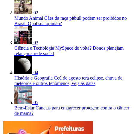
02
Mundo Animal
Cães da raça pitbull podem ser proibidos no
Brasil. Qual sua opinião?
03
Ciência e Tecnologia
MySpace de volta? Donos planejam
relançar a rede social
04
História e Geografia
Ceú de agosto terá eclipse, chuva de
meteoros e outros fenômenos; veja as datas
05
Bem-Estar
Canetas para emagrecer protegem contra o câncer
de mama?