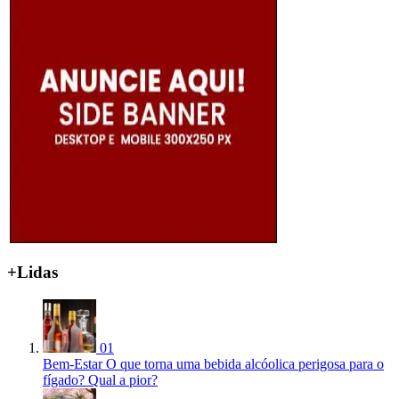
+Lidas
01
Bem-Estar
O que torna uma bebida alcóolica perigosa para o
fígado? Qual a pior?