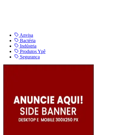
Anvisa
Bactéria
Indústria
Produtos Ypê
Segurança