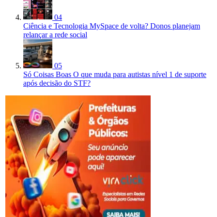
04
Ciência e Tecnologia
MySpace de volta? Donos planejam
relançar a rede social
05
Só Coisas Boas
O que muda para autistas nível 1 de suporte
após decisão do STF?