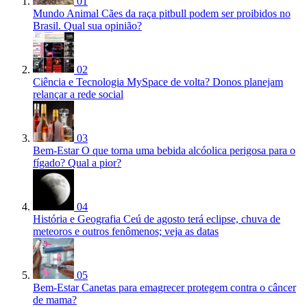
01
Mundo Animal
Cães da raça pitbull podem ser proibidos no
Brasil. Qual sua opinião?
02
Ciência e Tecnologia
MySpace de volta? Donos planejam
relançar a rede social
03
Bem-Estar
O que torna uma bebida alcóolica perigosa para o
fígado? Qual a pior?
04
História e Geografia
Ceú de agosto terá eclipse, chuva de
meteoros e outros fenômenos; veja as datas
05
Bem-Estar
Canetas para emagrecer protegem contra o câncer
de mama?