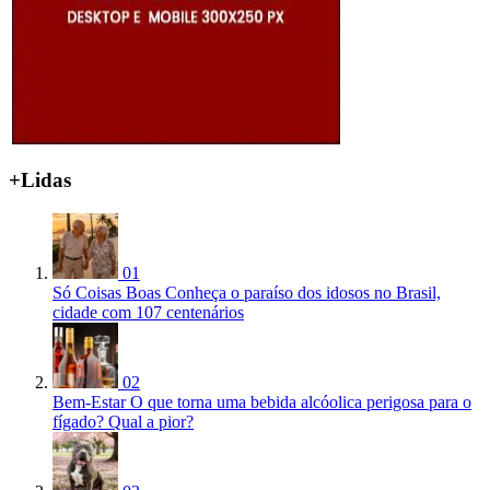
+Lidas
01
Só Coisas Boas
Conheça o paraíso dos idosos no Brasil,
cidade com 107 centenários
02
Bem-Estar
O que torna uma bebida alcóolica perigosa para o
fígado? Qual a pior?