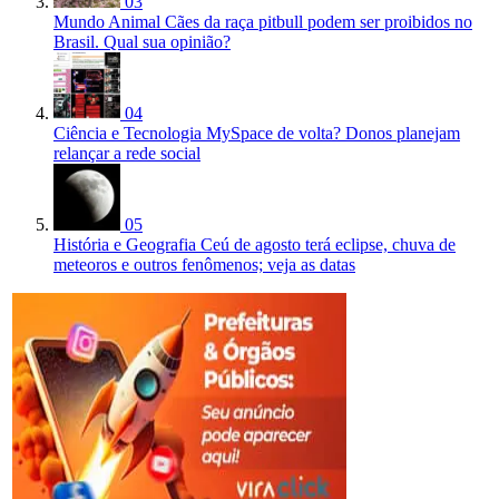
03
Mundo Animal
Cães da raça pitbull podem ser proibidos no
Brasil. Qual sua opinião?
04
Ciência e Tecnologia
MySpace de volta? Donos planejam
relançar a rede social
05
História e Geografia
Ceú de agosto terá eclipse, chuva de
meteoros e outros fenômenos; veja as datas