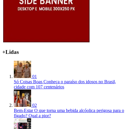
+Lidas
01
Só Coisas Boas
Conheça o paraíso dos idosos no Brasil,
cidade com 107 centenários
02
Bem-Estar
O que torna uma bebida alcóolica perigosa para o
fígado? Qual a pior?