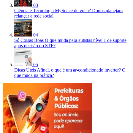
03
Ciência e Tecnologia
MySpace de volta? Donos planejam
relançar a rede social
04
Só Coisas Boas
O que muda para autistas nível 1 de suporte
após decisão do STF?
05
Dicas Úteis
Afinal, o que é um ar-condicionado inverter? O
que muda na prática?