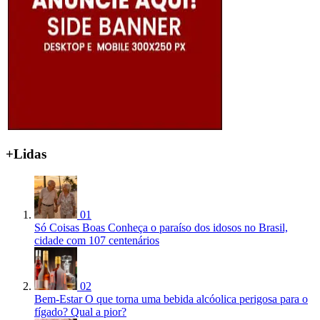
+Lidas
01
Só Coisas Boas
Conheça o paraíso dos idosos no Brasil,
cidade com 107 centenários
02
Bem-Estar
O que torna uma bebida alcóolica perigosa para o
fígado? Qual a pior?