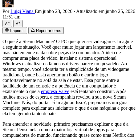
Por
Luigi Viana
Em junho 23, 2026
·
Atualizado em junho 25, 2026
11:51 am
−
+
A
A
Imprimir
Reportar erros
O que é a Steam Machine? O PC que quer ser videogame. Imagine
a seguinte situação. Você quer muito jogar um lançamento incrível,
mas não entende nada sobre peças de computador. A ideia de
comprar uma placa de vídeo, instalar o sistema operacional
Windows e atualizar os famosos drivers parece um pesadelo. Ao
mesmo tempo, você adoraria ter a simplicidade de um videogame
tradicional, onde basta apertar um botão e curtir o jogo
confortavelmente no sofá da sala de estar. Essa ponte entre a
facilidade de um console e a potência de um computador é
exatamente o que a
empresa Valve
está tentando construir. Após
muitos meses de espera, a companhia revelou a sua nova Steam
Machine. Nós, do portal Já Imaginou Isso?, preparamos um guia
completo para explicar aos iniciantes o que é essa máquina e por que
ela tem gerado tanto debate.
Para entender a novidade, primeiro precisamos explicar o que é a
Steam. Pense nela como a maior loja virtual de jogos para
computadores do mundo, funcionando quase como uma Netflix dos