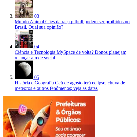
03
Mundo Animal
Cães da raça pitbull podem ser proibidos no
Brasil. Qual sua opinião?
04
Ciência e Tecnologia
MySpace de volta? Donos planejam
relançar a rede social
05
História e Geografia
Ceú de agosto terá eclipse, chuva de
meteoros e outros fenômenos; veja as datas