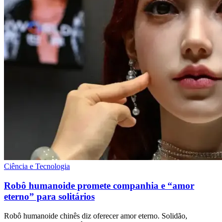
Ciência e Tecnologia
Robô humanoide promete companhia e “amor
eterno” para solitários
Robô humanoide chinês diz oferecer amor eterno. Solidão,