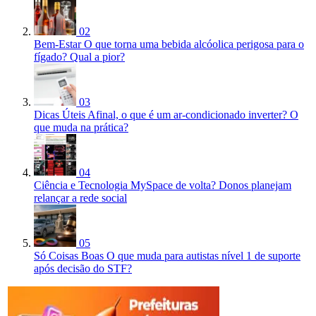
02
Bem-Estar
O que torna uma bebida alcóolica perigosa para o
fígado? Qual a pior?
03
Dicas Úteis
Afinal, o que é um ar-condicionado inverter? O
que muda na prática?
04
Ciência e Tecnologia
MySpace de volta? Donos planejam
relançar a rede social
05
Só Coisas Boas
O que muda para autistas nível 1 de suporte
após decisão do STF?