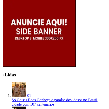
+Lidas
01
Só Coisas Boas
Conheça o paraíso dos idosos no Brasil,
cidade com 107 centenários