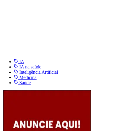
IA
IA na saúde
Inteligência Artificial
Medicina
Saúde