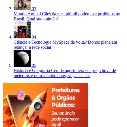
03
Mundo Animal
Cães da raça pitbull podem ser proibidos no
Brasil. Qual sua opinião?
04
Ciência e Tecnologia
MySpace de volta? Donos planejam
relançar a rede social
05
História e Geografia
Ceú de agosto terá eclipse, chuva de
meteoros e outros fenômenos; veja as datas