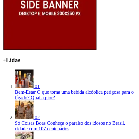
+Lidas
01
Bem-Estar
O que torna uma bebida alcóolica perigosa para o
fígado? Qual a pior?
02
Só Coisas Boas
Conheça o paraíso dos idosos no Brasil,
cidade com 107 centenários