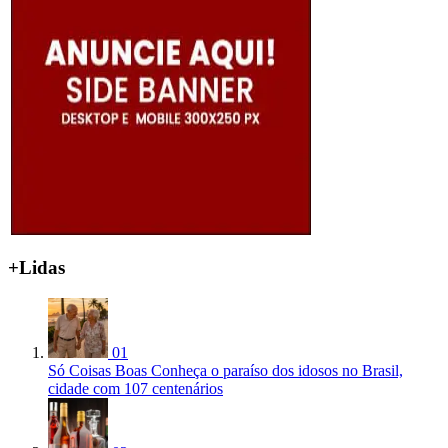
+Lidas
01
Só Coisas Boas
Conheça o paraíso dos idosos no Brasil,
cidade com 107 centenários