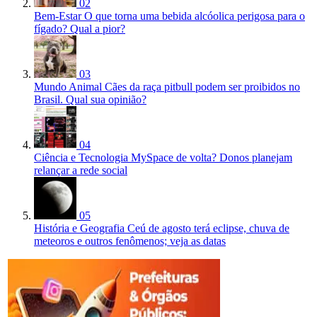
02
Bem-Estar
O que torna uma bebida alcóolica perigosa para o
fígado? Qual a pior?
03
Mundo Animal
Cães da raça pitbull podem ser proibidos no
Brasil. Qual sua opinião?
04
Ciência e Tecnologia
MySpace de volta? Donos planejam
relançar a rede social
05
História e Geografia
Ceú de agosto terá eclipse, chuva de
meteoros e outros fenômenos; veja as datas