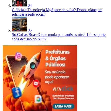
04
Ciência e Tecnologia
MySpace de volta? Donos planejam
relançar a rede social
05
Só Coisas Boas
O que muda para autistas nível 1 de suporte
após decisão do STF?