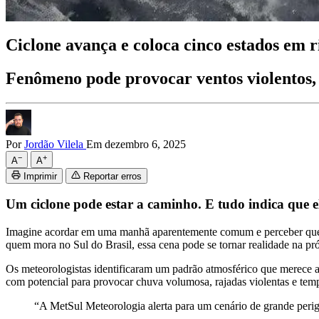
Ciclone avança e coloca cinco estados em r
Fenômeno pode provocar ventos violentos, 
Por
Jordão Vilela
Em dezembro 6, 2025
−
+
A
A
Imprimir
Reportar erros
Um ciclone pode estar a caminho. E tudo indica que el
Imagine acordar em uma manhã aparentemente comum e perceber que o 
quem mora no Sul do Brasil, essa cena pode se tornar realidade na p
Os meteorologistas identificaram um padrão atmosférico que merece a
com potencial para provocar chuva volumosa, rajadas violentas e temp
“A MetSul Meteorologia alerta para um cenário de grande perigo,