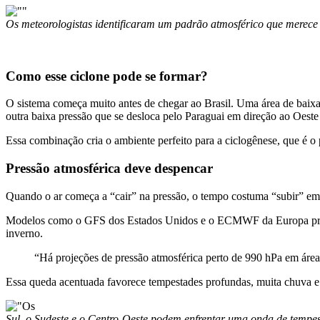
Os meteorologistas identificaram um padrão atmosférico que merece
Como esse ciclone pode se formar?
O sistema começa muito antes de chegar ao Brasil. Uma área de baixa 
outra baixa pressão que se desloca pelo Paraguai em direção ao Oest
Essa combinação cria o ambiente perfeito para a ciclogênese, que é o 
Pressão atmosférica deve despencar
Quando o ar começa a “cair” na pressão, o tempo costuma “subir” em 
Modelos como o GFS dos Estados Unidos e o ECMWF da Europa proje
inverno.
“Há projeções de pressão atmosférica perto de 990 hPa em área
Essa queda acentuada favorece tempestades profundas, muita chuva e
Sul, o Sudeste e o Centro-Oeste podem enfrentar uma onda de tempe