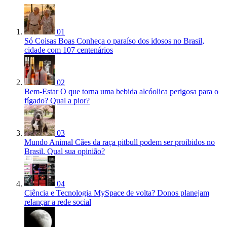
01
Só Coisas Boas
Conheça o paraíso dos idosos no Brasil,
cidade com 107 centenários
02
Bem-Estar
O que torna uma bebida alcóolica perigosa para o
fígado? Qual a pior?
03
Mundo Animal
Cães da raça pitbull podem ser proibidos no
Brasil. Qual sua opinião?
04
Ciência e Tecnologia
MySpace de volta? Donos planejam
relançar a rede social