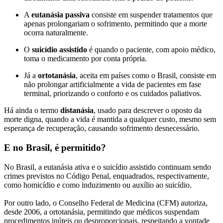
A
eutanásia passiva
consiste em suspender tratamentos que
apenas prolongariam o sofrimento, permitindo que a morte
ocorra naturalmente.
O
suicídio assistido
é quando o paciente, com apoio médico,
toma o medicamento por conta própria.
Já a
ortotanásia
, aceita em países como o Brasil, consiste em
não prolongar artificialmente a vida de pacientes em fase
terminal, priorizando o conforto e os cuidados paliativos.
Há ainda o termo
distanásia
, usado para descrever o oposto da
morte digna, quando a vida é mantida a qualquer custo, mesmo sem
esperança de recuperação, causando sofrimento desnecessário.
E no Brasil, é permitido?
No Brasil, a eutanásia ativa e o suicídio assistido continuam sendo
crimes previstos no Código Penal, enquadrados, respectivamente,
como homicídio e como induzimento ou auxílio ao suicídio.
Por outro lado, o Conselho Federal de Medicina (CFM) autoriza,
desde 2006, a ortotanásia, permitindo que médicos suspendam
procedimentos inúteis ou desproporcionais, respeitando a vontade