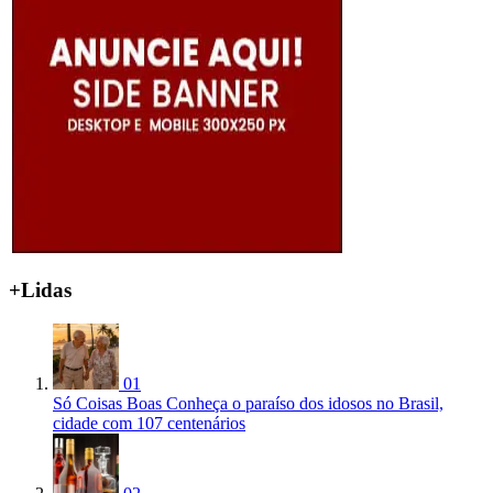
+Lidas
01
Só Coisas Boas
Conheça o paraíso dos idosos no Brasil,
cidade com 107 centenários