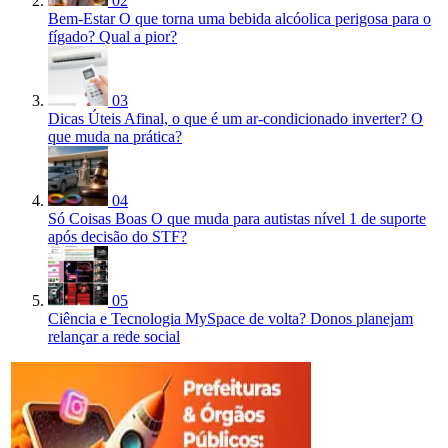
02
Bem-Estar
O que torna uma bebida alcóolica perigosa para o
fígado? Qual a pior?
03
Dicas Úteis
Afinal, o que é um ar-condicionado inverter? O
que muda na prática?
04
Só Coisas Boas
O que muda para autistas nível 1 de suporte
após decisão do STF?
05
Ciência e Tecnologia
MySpace de volta? Donos planejam
relançar a rede social