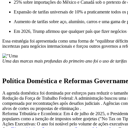
25% sobre importações do México e Canadá sob o pretexto de con
Expansão de tarifas universais de 10% a praticamente todos os 
Aumento de tarifas sobre aço, alumínio, carros e uma gama de p
Em 2026, Trump afirmou que qualquer país que fizer negócios 
Essa estratégia foi apresentada como uma forma de “equilibrar défici
incertezas para negócios internacionais e forçou outros governos a re
Uma das marcas mais profundas do primeiro ano foi o uso de tarifas 
Política Doméstica e Reformas Govername
A agenda doméstica foi dominada por esforços para reduzir o tamanho 
Redução da Força de Trabalho Federal:
A administração buscou uma re
compensada por recontratações após desafios judiciais
. Agências con
alvos de cortes ou propostas de eliminação
.
Reforma Tributária e Econômica:
Em 4 de julho de 2025, o Presidente
populares como a isenção de impostos sobre gorjetas ("No Tax on Ti
Ações Executivas:
O ano foi notável pelo volume de ações executivas