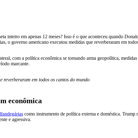
neta inteiro em apenas 12 meses? Isso é o que aconteceu quando
Donal
ias, o governo americano executou medidas que reverberaram em todos
teral, com a política econômica se tornando arma geopolítica, medidas 
eríodo marcante.
ue reverberaram em todos os cantos do mundo
dem econômica
alfandegárias
como instrumento de política externa e doméstica. Trump n
nte e agressiva.