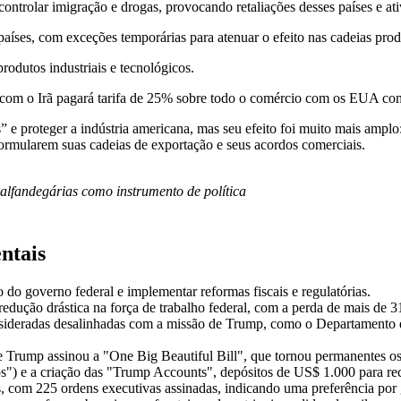
trolar imigração e drogas, provocando retaliações desses países e ativ
países, com exceções temporárias para atenuar o efeito nas cadeias prod
rodutos industriais e tecnológicos.
com o Irã pagará tarifa de 25% sobre todo o comércio com os EUA como
ts” e proteger a indústria americana, mas seu efeito foi muito mais amp
formularem suas cadeias de exportação e seus acordos comerciais.
alfandegárias como instrumento de política
ntais
do governo federal e implementar reformas fiscais e regulatórias.
dução drástica na força de trabalho federal, com a perda de mais de 
sideradas desalinhadas com a missão de Trump, como o Departamento 
 Trump assinou a "One Big Beautiful Bill", que tornou permanentes os 
ps") e a criação das "Trump Accounts", depósitos de US$ 1.000 para r
, com 225 ordens executivas assinadas, indicando uma preferência por 