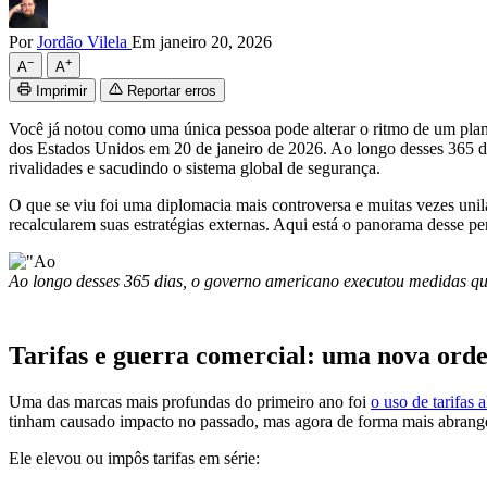
Por
Jordão Vilela
Em janeiro 20, 2026
−
+
A
A
Imprimir
Reportar erros
Você já notou como uma única pessoa pode alterar o ritmo de um pla
dos Estados Unidos em 20 de janeiro de 2026. Ao longo desses 365 d
rivalidades e sacudindo o sistema global de segurança.
O que se viu foi uma diplomacia mais controversa e muitas vezes unila
recalcularem suas estratégias externas. Aqui está o panorama desse p
Ao longo desses 365 dias, o governo americano executou medidas q
Tarifas e guerra comercial: uma nova or
Uma das marcas mais profundas do primeiro ano foi
o uso de tarifas 
tinham causado impacto no passado, mas agora de forma mais abrange
Ele elevou ou impôs tarifas em série: