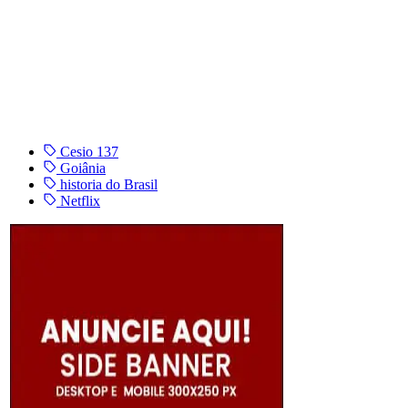
Cesio 137
Goiânia
historia do Brasil
Netflix