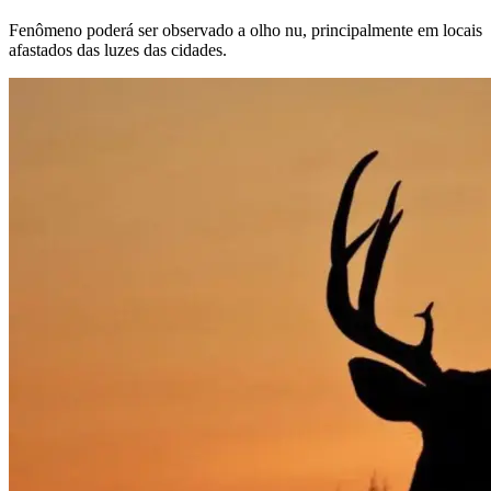
Fenômeno poderá ser observado a olho nu, principalmente em locais
afastados das luzes das cidades.