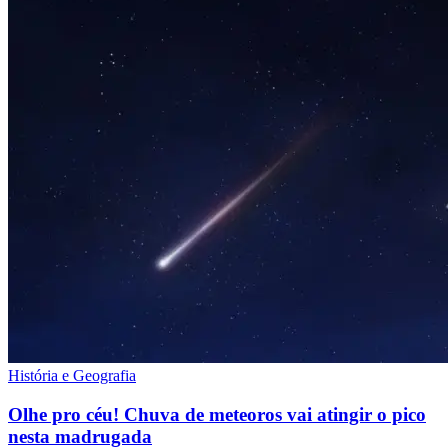
História e Geografia
Olhe pro céu! Chuva de meteoros vai atingir o pico
nesta madrugada