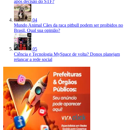
após decisão do STF?
04
Mundo Animal
Cães da raça pitbull podem ser proibidos no
Brasil. Qual sua opinião?
05
Ciência e Tecnologia
MySpace de volta? Donos planejam
relançar a rede social