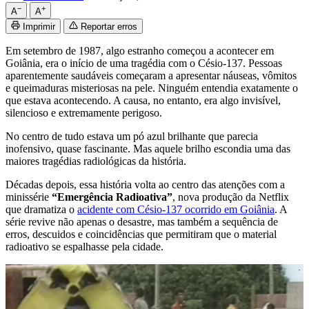
−
+
A
A
Imprimir
Reportar erros
Em setembro de 1987, algo estranho começou a acontecer em
Goiânia, era o início de uma tragédia com o Césio-137. Pessoas
aparentemente saudáveis começaram a apresentar náuseas, vômitos
e queimaduras misteriosas na pele. Ninguém entendia exatamente o
que estava acontecendo. A causa, no entanto, era algo invisível,
silencioso e extremamente perigoso.
No centro de tudo estava um pó azul brilhante que parecia
inofensivo, quase fascinante. Mas aquele brilho escondia uma das
maiores tragédias radiológicas da história.
Décadas depois, essa história volta ao centro das atenções com a
minissérie
“Emergência Radioativa”
, nova produção da Netflix
que dramatiza o
acidente com Césio-137 ocorrido em Goiânia
. A
série revive não apenas o desastre, mas também a sequência de
erros, descuidos e coincidências que permitiram que o material
radioativo se espalhasse pela cidade.