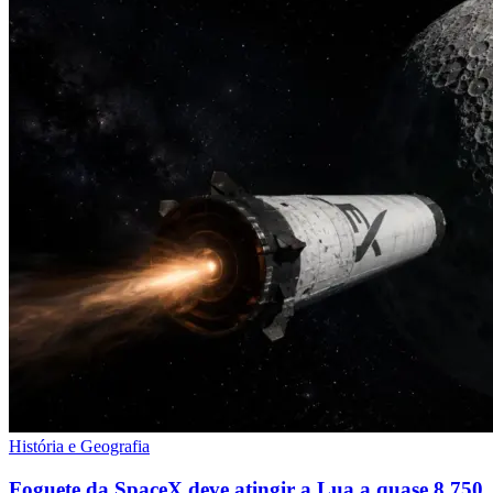
História e Geografia
Foguete da SpaceX deve atingir a Lua a quase 8.750