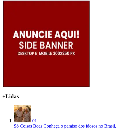
+Lidas
01
Só Coisas Boas
Conheça o paraíso dos idosos no Brasil,