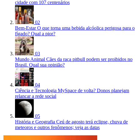
cidade com 107 centenários
02
Bem-Estar
O que torna uma bebida alcóolica perigosa para o
fígado? Qual a pior?
03
Mundo Animal
Cães da raça pitbull podem ser proibidos no
Brasil. Qual sua opinião?
04
Ciência e Tecnologia
MySpace de volta? Donos planejam
relançar a rede social
05
História e Geografia
Ceú de agosto terá eclipse, chuva de
meteoros e outros fenômenos; veja as datas