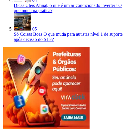
04
Dicas Úteis
Afinal, o que é um ar-condicionado inverter? O
que muda na prática?
05
Só Coisas Boas
O que muda para autistas nível 1 de suporte
após decisão do STF?