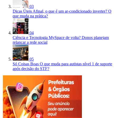
03
Dicas Úteis
Afinal, o que é um ar-condicionado inverter? O
que muda na prática?
04
Ciência e Tecnologia
MySpace de volta? Donos planejam
relançar a rede social
05
Só Coisas Boas
O que muda para autistas nível 1 de suporte
após decisão do STF?