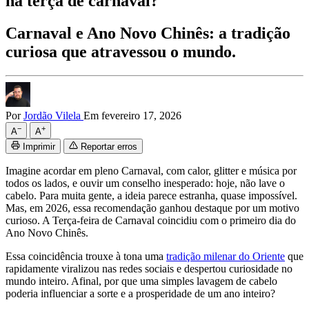
na terça de carnaval?
Carnaval e Ano Novo Chinês: a tradição
curiosa que atravessou o mundo.
Por
Jordão Vilela
Em fevereiro 17, 2026
−
+
A
A
Imprimir
Reportar erros
Imagine acordar em pleno Carnaval, com calor, glitter e música por
todos os lados, e ouvir um conselho inesperado: hoje, não lave o
cabelo. Para muita gente, a ideia parece estranha, quase impossível.
Mas, em 2026, essa recomendação ganhou destaque por um motivo
curioso. A Terça-feira de Carnaval coincidiu com o primeiro dia do
Ano Novo Chinês.
Essa coincidência trouxe à tona uma
tradição milenar do Oriente
que
rapidamente viralizou nas redes sociais e despertou curiosidade no
mundo inteiro. Afinal, por que uma simples lavagem de cabelo
poderia influenciar a sorte e a prosperidade de um ano inteiro?