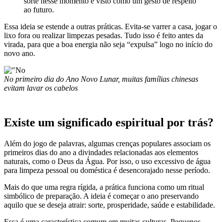
sorte nesse momento é visto como um gesto de respeito
ao futuro.
Essa ideia se estende a outras práticas. Evita-se varrer a casa, jogar o
lixo fora ou realizar limpezas pesadas. Tudo isso é feito antes da
virada, para que a boa energia não seja “expulsa” logo no início do
novo ano.
No primeiro dia do Ano Novo Lunar, muitas famílias chinesas
evitam lavar os cabelos
Existe um significado espiritual por trás?
Além do jogo de palavras, algumas crenças populares associam os
primeiros dias do ano a divindades relacionadas aos elementos
naturais, como o Deus da Água. Por isso, o uso excessivo de água
para limpeza pessoal ou doméstica é desencorajado nesse período.
Mais do que uma regra rígida, a prática funciona como um ritual
simbólico de preparação. A ideia é começar o ano preservando
aquilo que se deseja atrair: sorte, prosperidade, saúde e estabilidade.
Essa é uma característica comum em muitas culturas. Pequenos