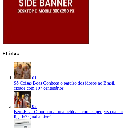
+Lidas
01
Só Coisas Boas
Conheça o paraíso dos idosos no Brasil,
cidade com 107 centenários
02
Bem-Estar
O que torna uma bebida alcóolica perigosa para o
fígado? Qual a pior?