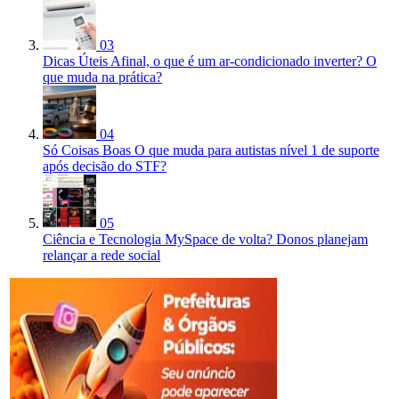
03
Dicas Úteis
Afinal, o que é um ar-condicionado inverter? O
que muda na prática?
04
Só Coisas Boas
O que muda para autistas nível 1 de suporte
após decisão do STF?
05
Ciência e Tecnologia
MySpace de volta? Donos planejam
relançar a rede social