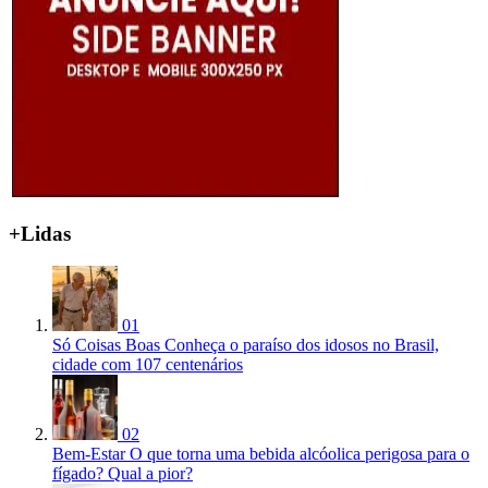
+Lidas
01
Só Coisas Boas
Conheça o paraíso dos idosos no Brasil,
cidade com 107 centenários
02
Bem-Estar
O que torna uma bebida alcóolica perigosa para o
fígado? Qual a pior?