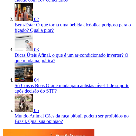
02
Bem-Estar
O que torna uma bebida alcóolica perigosa para o
fígado? Qual a pior?
03
Dicas Úteis
Afinal, o que é um ar-condicionado inverter? O
que muda na prática?
04
Só Coisas Boas
O que muda para autistas nível 1 de suporte
após decisão do STF?
05
Mundo Animal
Cães da raça pitbull podem ser proibidos no
Brasil. Qual sua opinião?