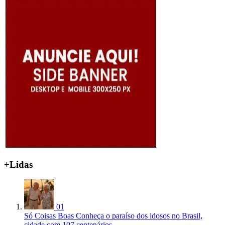
+Lidas
01
Só Coisas Boas
Conheça o paraíso dos idosos no Brasil,
cidade com 107 centenários