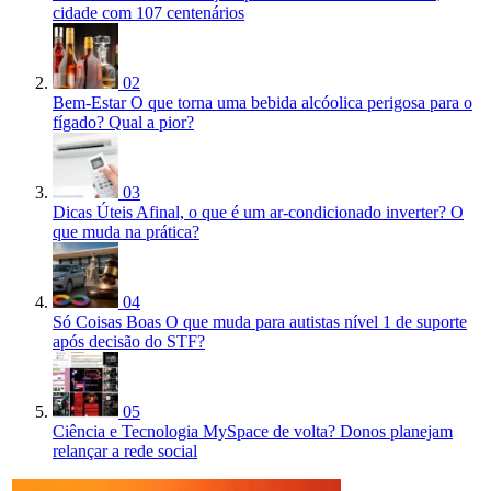
cidade com 107 centenários
02
Bem-Estar
O que torna uma bebida alcóolica perigosa para o
fígado? Qual a pior?
03
Dicas Úteis
Afinal, o que é um ar-condicionado inverter? O
que muda na prática?
04
Só Coisas Boas
O que muda para autistas nível 1 de suporte
após decisão do STF?
05
Ciência e Tecnologia
MySpace de volta? Donos planejam
relançar a rede social