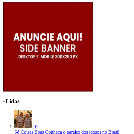
+Lidas
01
Só Coisas Boas
Conheça o paraíso dos idosos no Brasil,