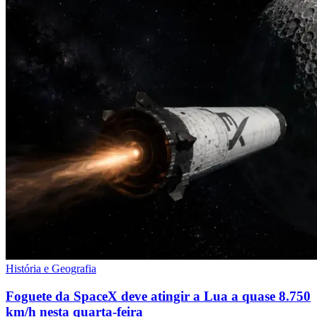
História e Geografia
Foguete da SpaceX deve atingir a Lua a quase 8.750
km/h nesta quarta-feira