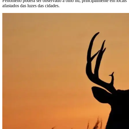
Fenômeno poderá ser observado a olho nu, principalmente em locais
afastados das luzes das cidades.