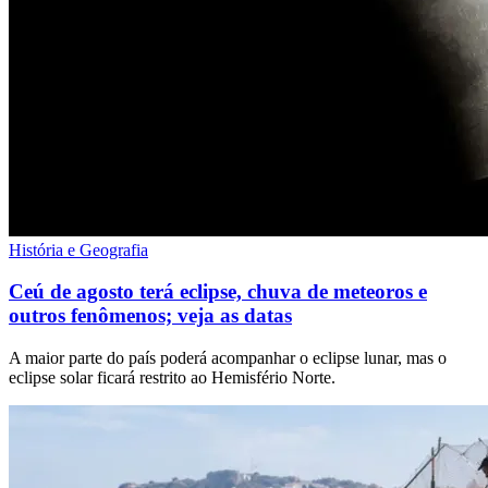
História e Geografia
Ceú de agosto terá eclipse, chuva de meteoros e
outros fenômenos; veja as datas
A maior parte do país poderá acompanhar o eclipse lunar, mas o
eclipse solar ficará restrito ao Hemisfério Norte.