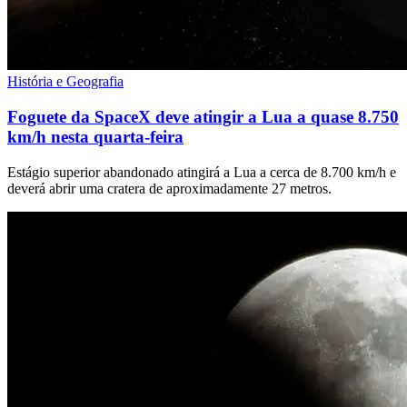
História e Geografia
Foguete da SpaceX deve atingir a Lua a quase 8.750
km/h nesta quarta-feira
Estágio superior abandonado atingirá a Lua a cerca de 8.700 km/h e
deverá abrir uma cratera de aproximadamente 27 metros.