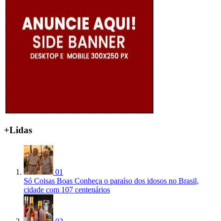
+Lidas
01
Só Coisas Boas
Conheça o paraíso dos idosos no Brasil,
cidade com 107 centenários