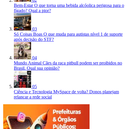
02
Bem-Estar
O que torna uma bebida alcóolica perigosa para o
fígado? Qual a pior?
03
Só Coisas Boas
O que muda para autistas nível 1 de suporte
após decisão do STF?
04
Mundo Animal
Cães da raça pitbull podem ser proibidos no
Brasil. Qual sua opinião?
05
Ciência e Tecnologia
MySpace de volta? Donos planejam
relançar a rede social