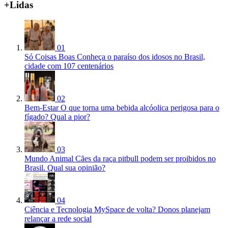
+Lidas
01
Só Coisas Boas
Conheça o paraíso dos idosos no Brasil,
cidade com 107 centenários
02
Bem-Estar
O que torna uma bebida alcóolica perigosa para o
fígado? Qual a pior?
03
Mundo Animal
Cães da raça pitbull podem ser proibidos no
Brasil. Qual sua opinião?
04
Ciência e Tecnologia
MySpace de volta? Donos planejam
relançar a rede social