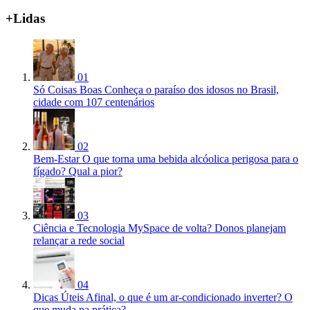
+Lidas
01
Só Coisas Boas
Conheça o paraíso dos idosos no Brasil,
cidade com 107 centenários
02
Bem-Estar
O que torna uma bebida alcóolica perigosa para o
fígado? Qual a pior?
03
Ciência e Tecnologia
MySpace de volta? Donos planejam
relançar a rede social
04
Dicas Úteis
Afinal, o que é um ar-condicionado inverter? O
que muda na prática?