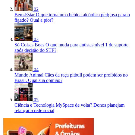
02
Bem-Estar
O que torna uma bebida alcóolica perigosa para o
fígado? Qual a pior?
03
Só Coisas Boas
O que muda para autistas nível 1 de suporte
após decisão do STF?
04
Mundo Animal
Cães da raça pitbull podem ser proibidos no
Brasil. Qual sua opinião?
05
Ciência e Tecnologia
MySpace de volta? Donos planejam
relançar a rede social