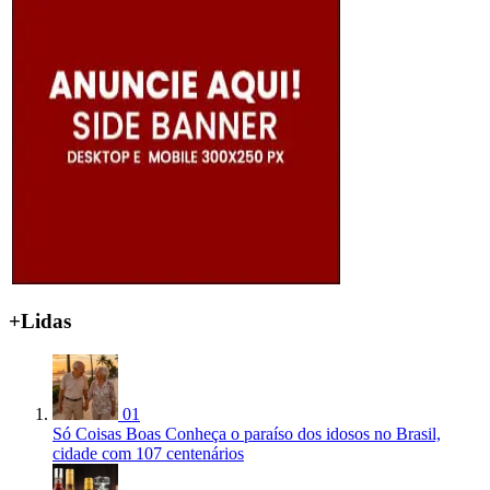
+Lidas
01
Só Coisas Boas
Conheça o paraíso dos idosos no Brasil,
cidade com 107 centenários