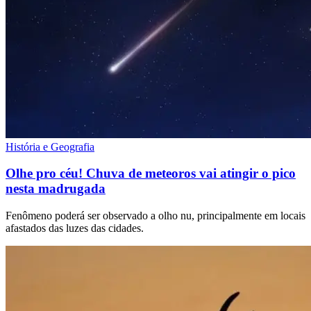
História e Geografia
Olhe pro céu! Chuva de meteoros vai atingir o pico
nesta madrugada
Fenômeno poderá ser observado a olho nu, principalmente em locais
afastados das luzes das cidades.