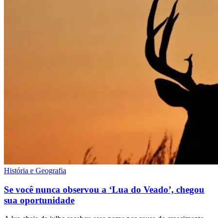
História e Geografia
Se você nunca observou a ‘Lua do Veado’, chegou
sua oportunidade