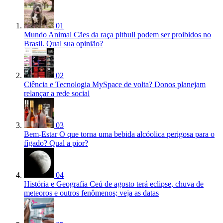
01
Mundo Animal
Cães da raça pitbull podem ser proibidos no
Brasil. Qual sua opinião?
02
Ciência e Tecnologia
MySpace de volta? Donos planejam
relançar a rede social
03
Bem-Estar
O que torna uma bebida alcóolica perigosa para o
fígado? Qual a pior?
04
História e Geografia
Ceú de agosto terá eclipse, chuva de
meteoros e outros fenômenos; veja as datas