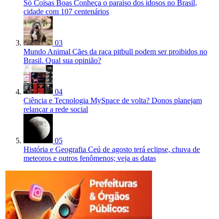
Só Coisas Boas
Conheça o paraíso dos idosos no Brasil,
cidade com 107 centenários
03
Mundo Animal
Cães da raça pitbull podem ser proibidos no
Brasil. Qual sua opinião?
04
Ciência e Tecnologia
MySpace de volta? Donos planejam
relançar a rede social
05
História e Geografia
Ceú de agosto terá eclipse, chuva de
meteoros e outros fenômenos; veja as datas