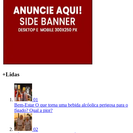
+Lidas
01
Bem-Estar
O que torna uma bebida alcóolica perigosa para o
fígado? Qual a pior?
02