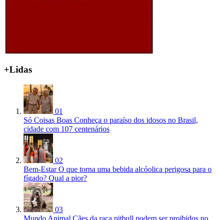
+Lidas
01
Só Coisas Boas
Conheça o paraíso dos idosos no Brasil,
cidade com 107 centenários
02
Bem-Estar
O que torna uma bebida alcóolica perigosa para o
fígado? Qual a pior?
03
Mundo Animal
Cães da raça pitbull podem ser proibidos no