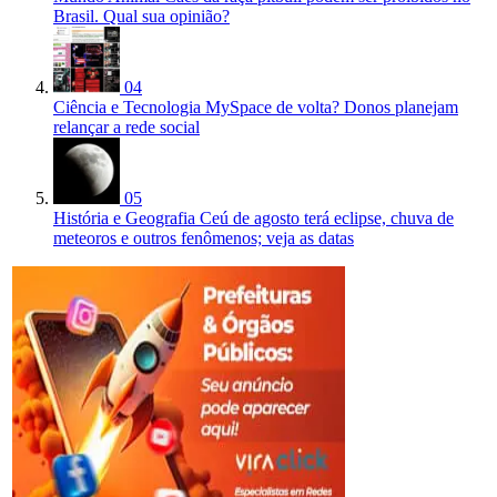
Brasil. Qual sua opinião?
04
Ciência e Tecnologia
MySpace de volta? Donos planejam
relançar a rede social
05
História e Geografia
Ceú de agosto terá eclipse, chuva de
meteoros e outros fenômenos; veja as datas