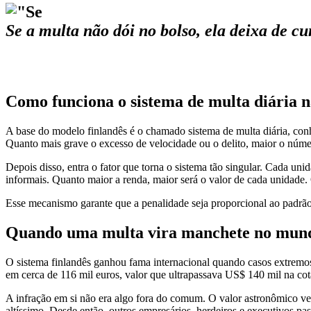
Se a multa não dói no bolso, ela deixa de c
Como funciona o sistema de multa diária n
A base do modelo finlandês é o chamado sistema de multa diária, conh
Quanto mais grave o excesso de velocidade ou o delito, maior o núme
Depois disso, entra o fator que torna o sistema tão singular. Cada unida
informais. Quanto maior a renda, maior será o valor de cada unidade
Esse mecanismo garante que a penalidade seja proporcional ao padrão 
Quando uma multa vira manchete no mund
O sistema finlandês ganhou fama internacional quando casos extremo
em cerca de 116 mil euros, valor que ultrapassava US$ 140 mil na cot
A infração em si não era algo fora do comum. O valor astronômico ve
altíssimo. Desde então, outros empresários, herdeiros e executivos p