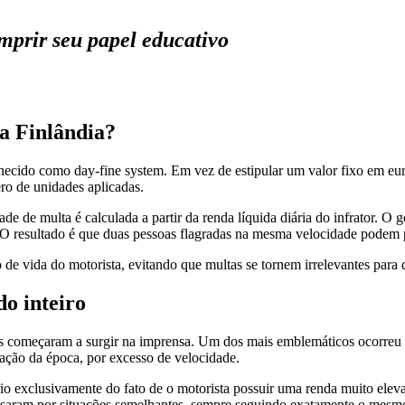
umprir seu papel educativo
a Finlândia?
ecido como day-fine system. Em vez de estipular um valor fixo em euros
ro de unidades aplicadas.
de de multa é calculada a partir da renda líquida diária do infrator. O g
. O resultado é que duas pessoas flagradas na mesma velocidade podem 
de vida do motorista, evitando que multas se tornem irrelevantes para
o inteiro
s começaram a surgir na imprensa. Um dos mais emblemáticos ocorreu 
ação da época, por excesso de velocidade.
io exclusivamente do fato de o motorista possuir uma renda muito elev
assaram por situações semelhantes, sempre seguindo exatamente o mesmo 