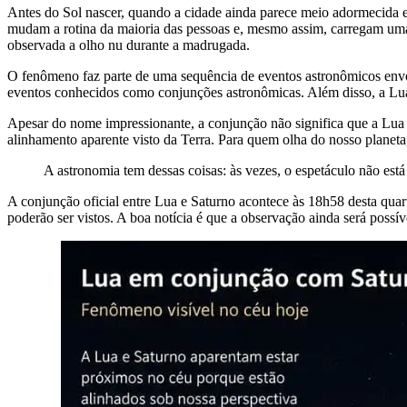
Antes do Sol nascer, quando a cidade ainda parece meio adormecida e
mudam a rotina da maioria das pessoas e, mesmo assim, carregam uma
observada a olho nu durante a madrugada.
O fenômeno faz parte de uma sequência de eventos astronômicos envolv
eventos conhecidos como conjunções astronômicas. Além disso, a Lua t
Apesar do nome impressionante, a conjunção não significa que a Lua
alinhamento aparente visto da Terra. Para quem olha do nosso planeta
A astronomia tem dessas coisas: às vezes, o espetáculo não es
A conjunção oficial entre Lua e Saturno acontece às 18h58 desta quart
poderão ser vistos. A boa notícia é que a observação ainda será possí