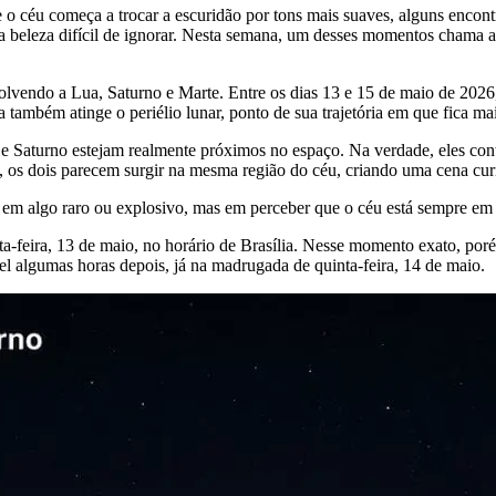
 o céu começa a trocar a escuridão por tons mais suaves, alguns encon
 beleza difícil de ignorar. Nesta semana, um desses momentos chama 
endo a Lua, Saturno e Marte. Entre os dias 13 e 15 de maio de 2026, o
ambém atinge o periélio lunar, ponto de sua trajetória em que fica ma
 e Saturno estejam realmente próximos no espaço. Na verdade, eles co
, os dois parecem surgir na mesma região do céu, criando uma cena curi
tá em algo raro ou explosivo, mas em perceber que o céu está sempre e
a-feira, 13 de maio, no horário de Brasília. Nesse momento exato, porém
vel algumas horas depois, já na madrugada de quinta-feira, 14 de maio.