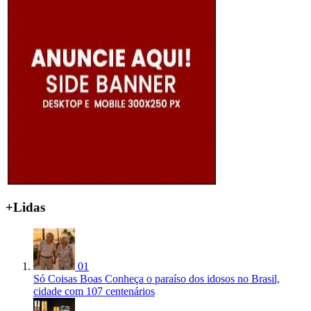
+Lidas
01
Só Coisas Boas
Conheça o paraíso dos idosos no Brasil,
cidade com 107 centenários