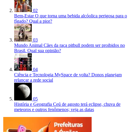
02
Bem-Estar
O que torna uma bebida alcóolica perigosa para o
fígado? Qual a pior?
03
Mundo Animal
Cães da raça pitbull podem ser proibidos no
Brasil. Qual sua opinião?
04
Ciência e Tecnologia
MySpace de volta? Donos planejam
relançar a rede social
05
História e Geografia
Ceú de agosto terá eclipse, chuva de
meteoros e outros fenômenos; veja as datas