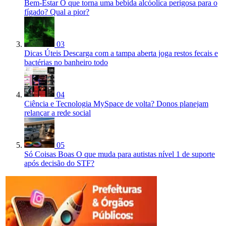
Bem-Estar
O que torna uma bebida alcóolica perigosa para o
fígado? Qual a pior?
03
Dicas Úteis
Descarga com a tampa aberta joga restos fecais e
bactérias no banheiro todo
04
Ciência e Tecnologia
MySpace de volta? Donos planejam
relançar a rede social
05
Só Coisas Boas
O que muda para autistas nível 1 de suporte
após decisão do STF?