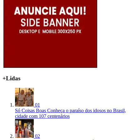
+Lidas
01
Só Coisas Boas
Conheça o paraíso dos idosos no Brasil,
cidade com 107 centenários
02