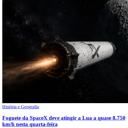
História e Geografia
Foguete da SpaceX deve atingir a Lua a quase 8.750
km/h nesta quarta-feira