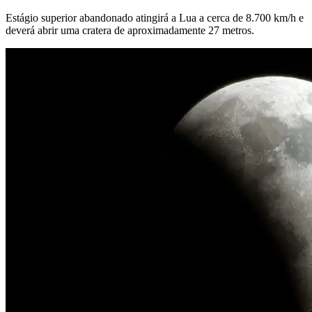
Estágio superior abandonado atingirá a Lua a cerca de 8.700 km/h e
deverá abrir uma cratera de aproximadamente 27 metros.