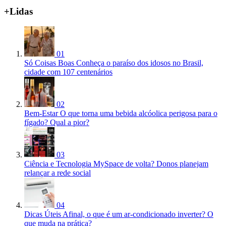
+Lidas
01
Só Coisas Boas
Conheça o paraíso dos idosos no Brasil,
cidade com 107 centenários
02
Bem-Estar
O que torna uma bebida alcóolica perigosa para o
fígado? Qual a pior?
03
Ciência e Tecnologia
MySpace de volta? Donos planejam
relançar a rede social
04
Dicas Úteis
Afinal, o que é um ar-condicionado inverter? O
que muda na prática?