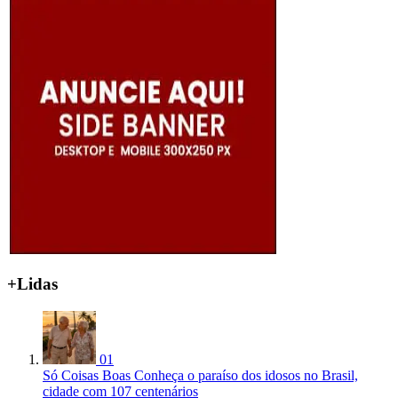
+Lidas
01
Só Coisas Boas
Conheça o paraíso dos idosos no Brasil,
cidade com 107 centenários