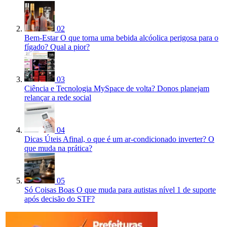
02
Bem-Estar
O que torna uma bebida alcóolica perigosa para o
fígado? Qual a pior?
03
Ciência e Tecnologia
MySpace de volta? Donos planejam
relançar a rede social
04
Dicas Úteis
Afinal, o que é um ar-condicionado inverter? O
que muda na prática?
05
Só Coisas Boas
O que muda para autistas nível 1 de suporte
após decisão do STF?