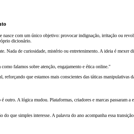
nto
ue nasce com um único objetivo: provocar indignação, irritação ou revo
óprio dicionário.
nte. Nada de curiosidade, mistério ou entretenimento. A ideia é mexer
omo falamos sobre atenção, engajamento e ética online."
hl
, reforçando que estamos mais conscientes das táticas manipulativas da
ário é outro. A lógica mudou. Plataformas, criadores e marcas passaram 
ão do que simples interesse. A palavra do ano acompanha essa transiç