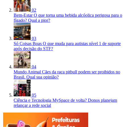
02
Bem-Estar
O que torna uma bebida alcóolica perigosa para o
fígado? Qual a pior?
03
Só Coisas Boas
O que muda para autistas nível 1 de suporte
após decisão do STF?
04
Mundo Animal
Cães da raça pitbull podem ser proibidos no
Brasil. Qual sua opinião?
05
Ciência e Tecnologia
MySpace de volta? Donos planejam
relançar a rede social