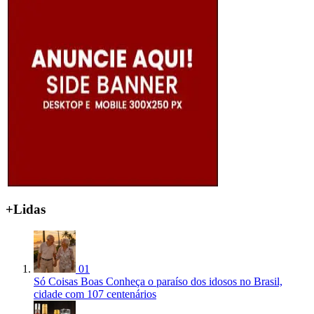
+Lidas
01
Só Coisas Boas
Conheça o paraíso dos idosos no Brasil,
cidade com 107 centenários