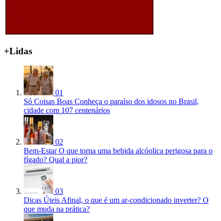
+Lidas
01
Só Coisas Boas
Conheça o paraíso dos idosos no Brasil,
cidade com 107 centenários
02
Bem-Estar
O que torna uma bebida alcóolica perigosa para o
fígado? Qual a pior?
03
Dicas Úteis
Afinal, o que é um ar-condicionado inverter? O
que muda na prática?