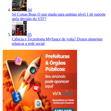
04
Só Coisas Boas
O que muda para autistas nível 1 de suporte
após decisão do STF?
05
Ciência e Tecnologia
MySpace de volta? Donos planejam
relançar a rede social